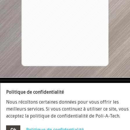
ACCUEIL
PLAN DU SITE
NOUS JOINDRE
Politique de confidentialité
Nous récoltons certaines données pour vous offrir les
POLITIQUE DE CONFIDENTIALITÉ
meilleurs services. Si vous continuez à utiliser ce site, vous
acceptez la politique de confidentialité de Poli-A-Tech.
Conception site web
Medialogue © 2026 | Optimisez
Ok
Politique de confidentialité