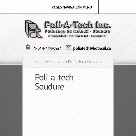
PAGES NAVIGATION MENU
1-514-444-6931
poliatech@hotmail.ca
Accueil
»
Featured
»
Poli-a-tech Soudure
Poli-a-tech
Soudure