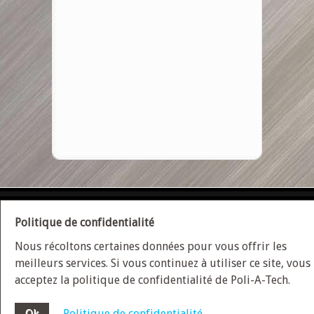
ACCUEIL
PLAN DU SITE
NOUS JOINDRE
Politique de confidentialité
Nous récoltons certaines données pour vous offrir les
POLITIQUE DE CONFIDENTIALITÉ
meilleurs services. Si vous continuez à utiliser ce site, vous
acceptez la politique de confidentialité de Poli-A-Tech.
Conception site web
Medialogue © 2026 | Optimisez
Ok
Politique de confidentialité