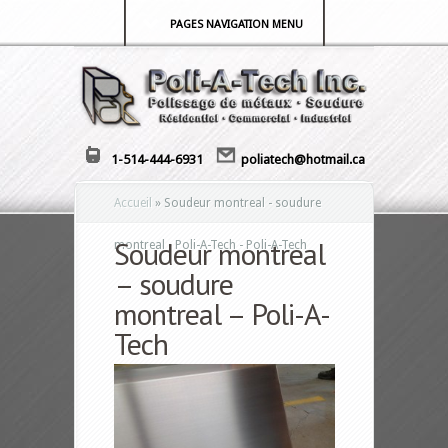
PAGES NAVIGATION MENU
1-514-444-6931
poliatech@hotmail.ca
Accueil
»
Soudeur montreal - soudure
Soudeur montreal
montreal - Poli-A-Tech - Poli-A-Tech
– soudure
montreal – Poli-A-
Tech