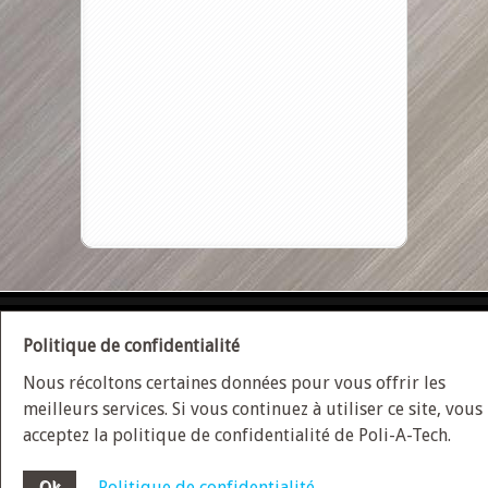
ACCUEIL
PLAN DU SITE
NOUS JOINDRE
Politique de confidentialité
Nous récoltons certaines données pour vous offrir les
POLITIQUE DE CONFIDENTIALITÉ
meilleurs services. Si vous continuez à utiliser ce site, vous
acceptez la politique de confidentialité de Poli-A-Tech.
Conception site web
Medialogue © 2026 | Optimisez
Ok
Politique de confidentialité