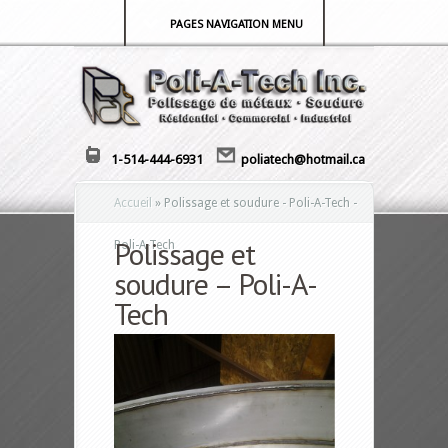
PAGES NAVIGATION MENU
1-514-444-6931
poliatech@hotmail.ca
Accueil
»
Polissage et soudure - Poli-A-Tech -
Polissage et
Poli-A-Tech
soudure – Poli-A-
Tech